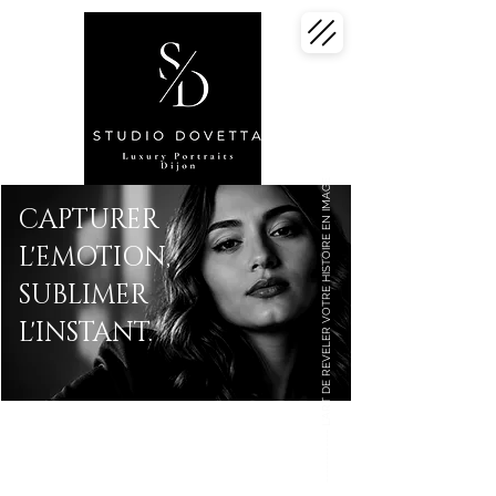
------------ L'ART DE REVELER VOTRE HISTOIRE EN IMAGE
CAPTURER
L'EMOTION,
SUBLIMER
L'INSTANT.
Des images qui vous ressemblent,
des souvenirs qui vous subliment. Photographe
mariage, grossesse, portrait, sport,
évènement, famille.. Studio Dovetta