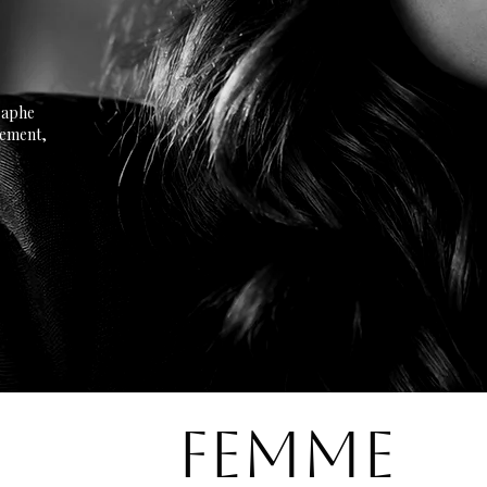
raphe
nement,
Femme