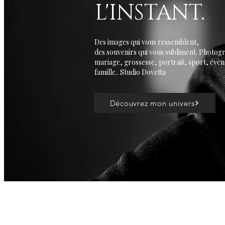
L'INSTANT.
Des images qui vous ressemblent,
des souvenirs qui vous subliment. Photog
mariage, grossesse, portrait, sport, évè
famille.. Studio Dovetta
Découvrez mon univers