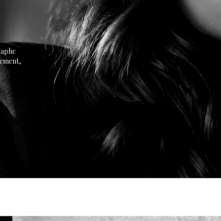
raphe
nement,