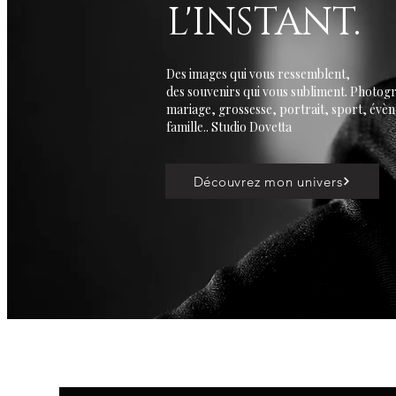
L'INSTANT.
Des images qui vous ressemblent,
des souvenirs qui vous subliment. Photog
mariage, grossesse, portrait, sport, évè
famille.. Studio Dovetta
Découvrez mon univers